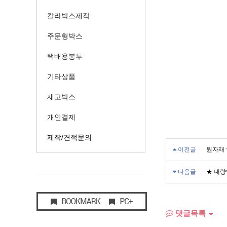
칼라박스제작
주문형박스
택배용봉투
기타상품
재고박스
개인결제
제작/견적문의
이전글
원자재 
다음글
★ 대량
댓글목록