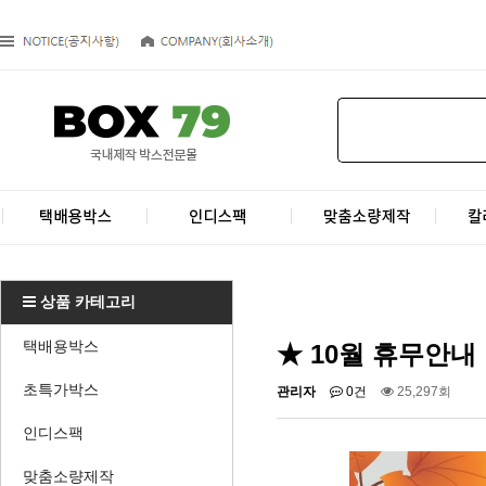
상품 카테고리
택배용박스
★ 10월 휴무안내
초특가박스
관리자
0건
25,297회
인디스팩
맞춤소량제작