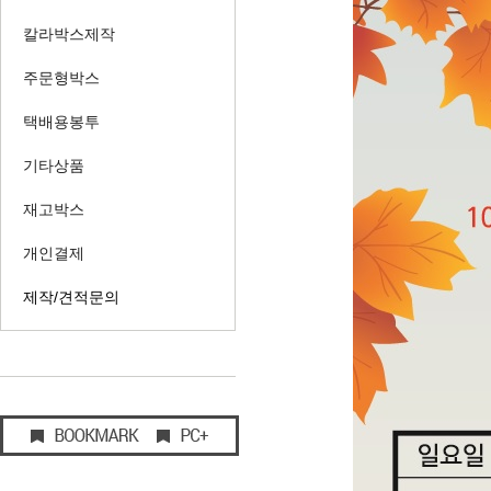
칼라박스제작
주문형박스
택배용봉투
기타상품
재고박스
개인결제
제작/견적문의