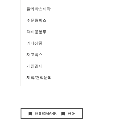
칼라박스제작
주문형박스
택배용봉투
기타상품
재고박스
개인결제
제작/견적문의