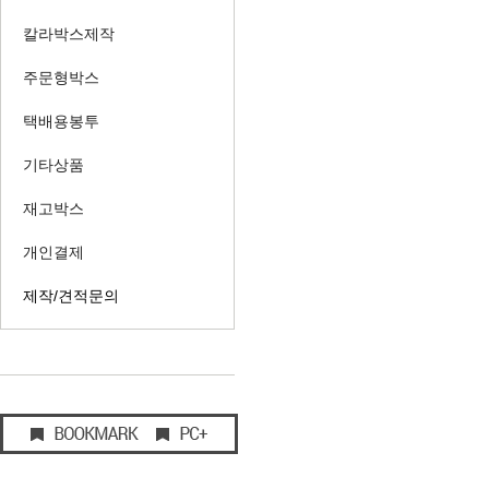
칼라박스제작
주문형박스
택배용봉투
기타상품
재고박스
개인결제
제작/견적문의