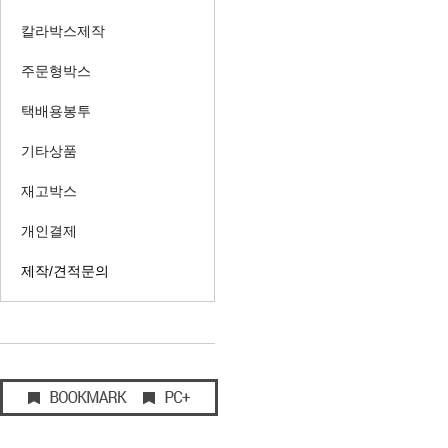
칼라박스제작
주문형박스
택배용봉투
기타상품
재고박스
개인결제
제작/견적문의