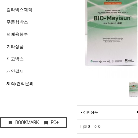
칼라박스제작
주문형박스
택배용봉투
기타상품
재고박스
개인결제
제작/견적문의
이전상품
0
0