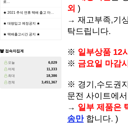
로…
외
)
★ 2021 추석 연휴 택배 출고 마…
→ 재고부족,기상
★ 대량입고 예정공지 ★
탁드립니다.
★ 택배출고시간 공지 ★
※
일부상품 12
접속자집계
※
금요일 마감시
오늘
6,029
어제
11,333
최대
18,386
※ 경기,수도권지
전체
3,451,367
문전 사이트에서 
→
일부 제품은 
송만
합니다. )