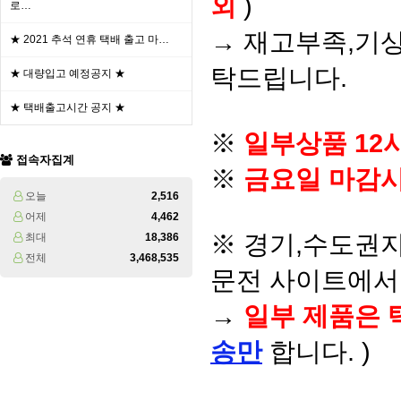
외
)
로…
→ 재고부족,기상
★ 2021 추석 연휴 택배 출고 마…
탁드립니다.
★ 대량입고 예정공지 ★
★ 택배출고시간 공지 ★
※
일부상품 12
접속자집계
※
금요일 마감시
오늘
2,516
어제
4,462
※ 경기,수도권지
최대
18,386
전체
3,468,535
문전 사이트에서 
→
일부 제품은 
송만
합니다. )