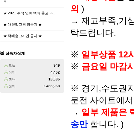
로…
외
)
★ 2021 추석 연휴 택배 출고 마…
→ 재고부족,기상
★ 대량입고 예정공지 ★
탁드립니다.
★ 택배출고시간 공지 ★
※
일부상품 12
접속자집계
※
금요일 마감시
오늘
949
어제
4,462
최대
18,386
※ 경기,수도권지
전체
3,466,968
문전 사이트에서 
→
일부 제품은 
송만
합니다. )