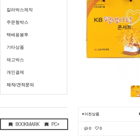
칼라박스제작
주문형박스
택배용봉투
기타상품
재고박스
개인결제
제작/견적문의
이전상품
0
0