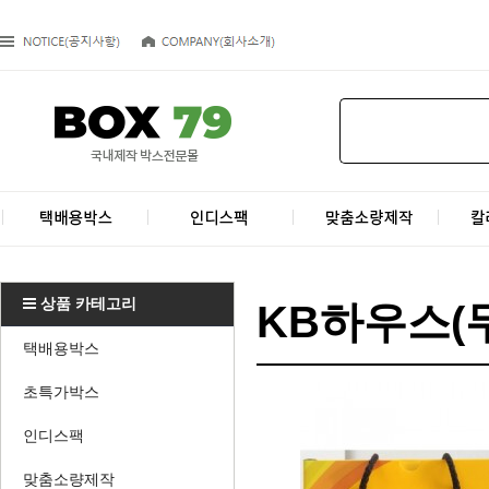
상품 카테고리
KB하우스(
택배용박스
초특가박스
인디스팩
맞춤소량제작