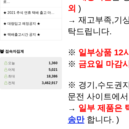
로…
외
)
★ 2021 추석 연휴 택배 출고 마…
→ 재고부족,기상
★ 대량입고 예정공지 ★
탁드립니다.
★ 택배출고시간 공지 ★
※
일부상품 12
접속자집계
※
금요일 마감시
오늘
1,360
어제
5,021
최대
18,386
※ 경기,수도권지
전체
3,462,917
문전 사이트에서 
→
일부 제품은 
송만
합니다. )