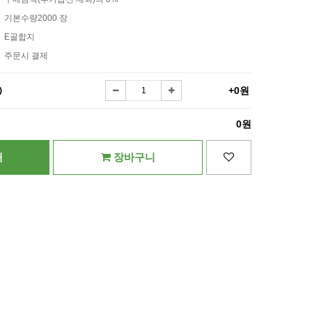
기본수량2000 장
E골합지
주문시 결제
+0원
)
0원
매
장바구니