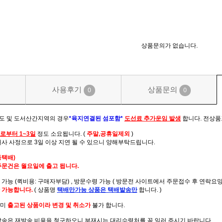
상품문의가 없습니다.
사용후기
상품문의
0
0
주도 및 도서산간지역의 경우
*육지연결된 섬포함*
도선료 추가운임 발생
합니다. 전상품
로부터 1~3일
정도 소요됩니다. (
주말,공휴일제외
)
배사 사정으로 3일 이상 지연 될 수 있으니 양해부탁드립니다.
동택배)
주문건은 월요일에 출고 됩니다.
가능 (퀵비용: 구매자부담) , 방문수령 가능 ( 방문전 사이트에서 주문접수 후 연락요망 
 가능합니다.
( 상품명
택배만가능
상품은 택배발송만
합니다. )
이미
출고된 상품이라 변경 및 취소가
불가 합니다.
발송은 재발송 비용을 청구하오니 부재시는 대리수령처를 꼭 일러 주시기 바랍니다.