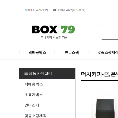
상품 카테고리
더치커피-금,은
택배용박스
초특가박스
인디스팩
맞춤소량제작