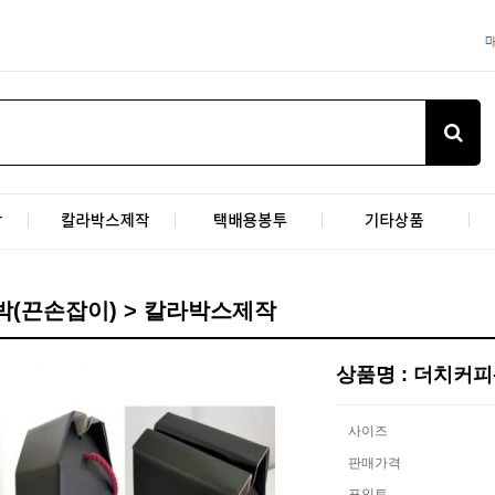
박(끈손잡이) > 칼라박스제작
상품명 : 더치커피
사이즈
판매가격
포인트