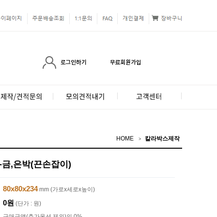
HOME
칼라박스제작
-금,은박(끈손잡이)
80x80x234
mm (가로x세로x높이)
0원
(단가 : 원)
구매금액(추가옵션 제외)의 0%