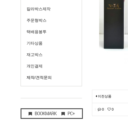
칼라박스제작
주문형박스
택배용봉투
기타상품
재고박스
개인결제
제작/견적문의
이전상품
0
0