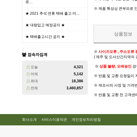
로…
※ 제품 특성상 큰부피로 
★ 2021 추석 연휴 택배 출고 마…
★ 대량입고 예정공지 ★
상품정보
★ 택배출고시간 공지 ★
※
사이즈오류 , 주소오류 
접속자집계
( 제주 및 도서산간지역의
※
상품 불량, 오배송인
경
오늘
4,321
어제
5,142
※ 반품 및 교환 요청일이 
최대
18,386
※ 제조사의 사정 및 가격
전체
3,460,857
※ 반품 및 교환 전 고객
회사소개
서비스이용약관
개인정보처리방침