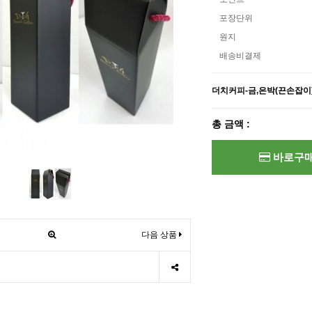
포장단위
원지
배송비결제
더치커피-금,은박(끈손잡이
총 금액 :
바로구
다음 상품