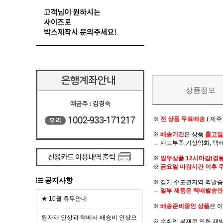
상품정보
※
전 상품 무료배송
( 제
※
배송기간
은 상품
출고일
→ 재고부족,기상악화, 택
※
일부상품 12시마감(경
※
금요일 마감시간 이후 
공지사항
※ 경기,수도권지역 퀵발송 
→
일부 제품은 택배발송만
★ 10월 휴무안내
※
배송준비중인 상품
은 
원자재 인상과 택배사 배송비 인상으
※ 수취인 부재로 인한 재