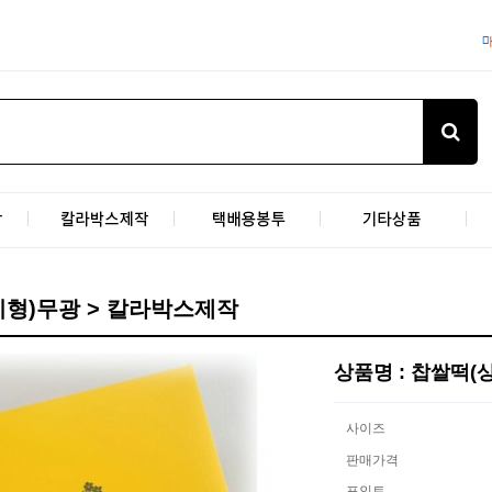
형)무광 > 칼라박스제작
상품명 : 찹쌀떡
사이즈
판매가격
포인트