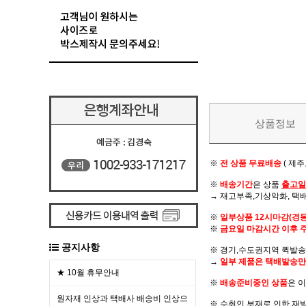
상품정보
※
전 상품 무료배송
( 제
※
배송기간
은 상품
출고일
→ 재고부족,기상악화, 택
※
일부상품 12시마감(경
※
금요일 마감시간 이후 
공지사항
※ 경기,수도권지역 퀵발송 
→
일부 제품은 택배발송만
★ 10월 휴무안내
※
배송준비중인 상품
은 
원자재 인상과 택배사 배송비 인상으
※ 수취인 부재로 인한 재