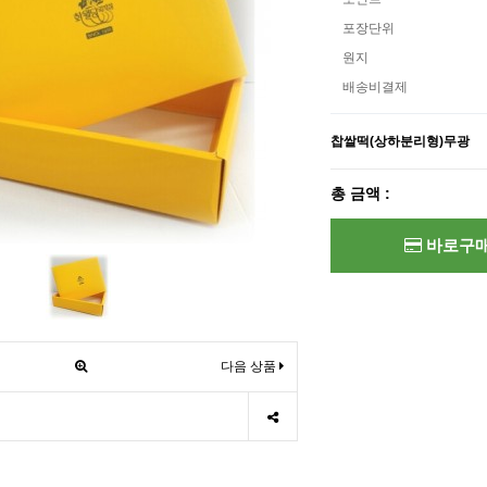
포장단위
원지
배송비결제
찹쌀떡(상하분리형)무광
총 금액 :
바로구
다음 상품