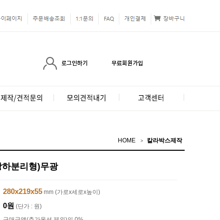
HOME
칼라박스제작
(상하분리형)무광
280x219x55
mm (가로x세로x높이)
0원
(단가 : 원)
구매금액(추가옵션 제외)의 0%