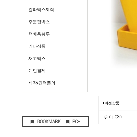
칼라박스제작
주문형박스
택배용봉투
기타상품
재고박스
개인결제
제작/견적문의
이전상품
0
0