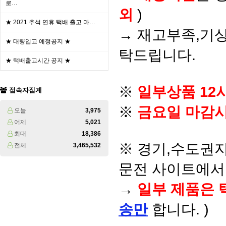
로…
외
)
★ 2021 추석 연휴 택배 출고 마…
→ 재고부족,기상
★ 대량입고 예정공지 ★
탁드립니다.
★ 택배출고시간 공지 ★
※
일부상품 12
접속자집계
※
금요일 마감시
오늘
3,975
어제
5,021
최대
18,386
※ 경기,수도권지
전체
3,465,532
문전 사이트에서 
→
일부 제품은 
송만
합니다. )