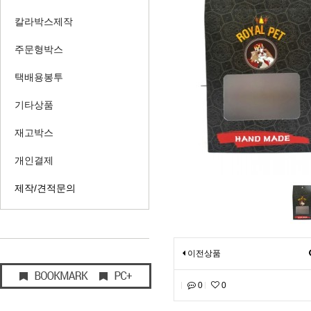
칼라박스제작
주문형박스
택배용봉투
기타상품
재고박스
개인결제
제작/견적문의
이전상품
0
0