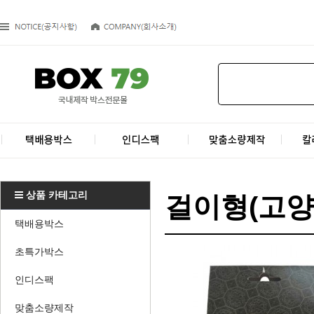
상품 카테고리
걸이형(고양
택배용박스
초특가박스
인디스팩
맞춤소량제작