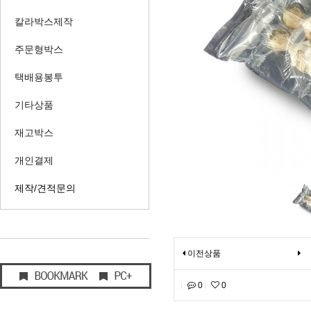
칼라박스제작
주문형박스
택배용봉투
기타상품
재고박스
개인결제
제작/견적문의
이전상품
0
0