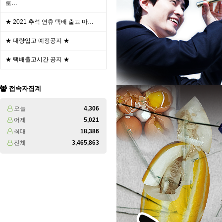
로…
★ 2021 추석 연휴 택배 출고 마…
★ 대량입고 예정공지 ★
★ 택배출고시간 공지 ★
접속자집계
오늘
4,306
어제
5,021
최대
18,386
전체
3,465,863