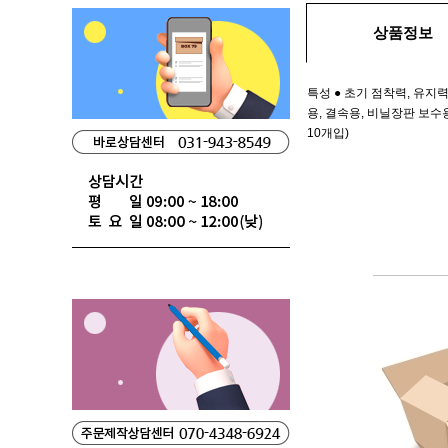
상품정보
특성 ● 초기 점착력, 유지
용, 결속용, 비닐장판 보수용
10개입)