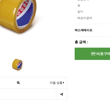
폭
길이
배송비결제
박스색테이프
총 금액 :
바로구
다음 상품