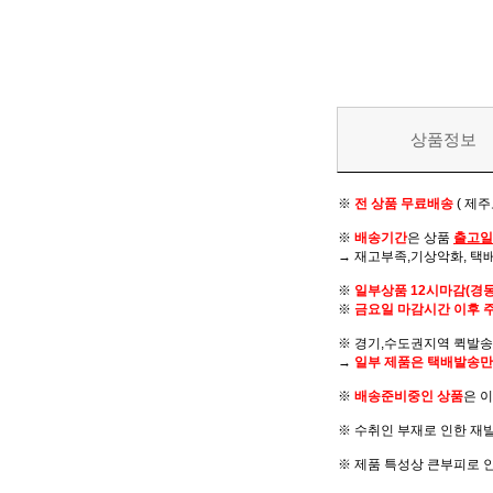
상품정보
※
전 상품 무료배송
( 제
※
배송기간
은 상품
출고일
→ 재고부족,기상악화, 택
※
일부상품 12시마감(경
※
금요일 마감시간 이후 
※ 경기,수도권지역 퀵발송 
→
일부 제품은 택배발송만
※
배송준비중인 상품
은 
※ 수취인 부재로 인한 재
※ 제품 특성상 큰부피로 