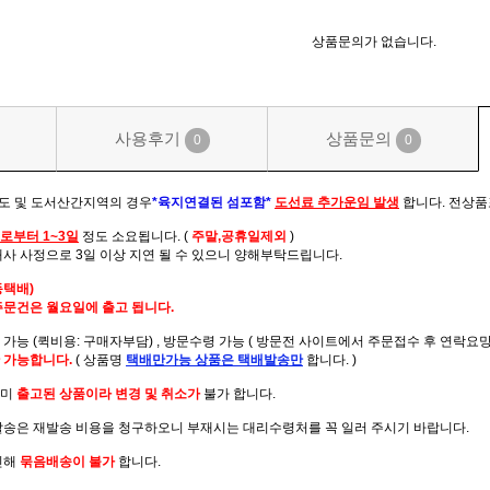
상품문의가 없습니다.
사용후기
상품문의
0
0
주도 및 도서산간지역의 경우
*육지연결된 섬포함*
도선료 추가운임 발생
합니다. 전상품
로부터 1~3일
정도 소요됩니다. (
주말,공휴일제외
)
배사 사정으로 3일 이상 지연 될 수 있으니 양해부탁드립니다.
동택배)
주문건은 월요일에 출고 됩니다.
가능 (퀵비용: 구매자부담) , 방문수령 가능 ( 방문전 사이트에서 주문접수 후 연락요망 
 가능합니다.
( 상품명
택배만가능
상품은 택배발송만
합니다. )
이미
출고된 상품이라 변경 및 취소가
불가 합니다.
발송은 재발송 비용을 청구하오니 부재시는 대리수령처를 꼭 일러 주시기 바랍니다.
인해
묶음배송이 불가
합니다.