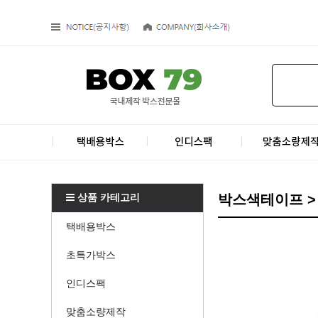
상품 카테고리
박스색테이프 >
택배용박스
초특가박스
인디스팩
맞춤소량제작