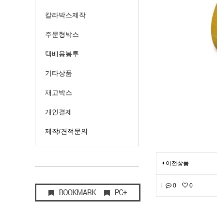
칼라박스제작
주문형박스
택배용봉투
기타상품
재고박스
개인결제
제작/견적문의
이전상품
0
0