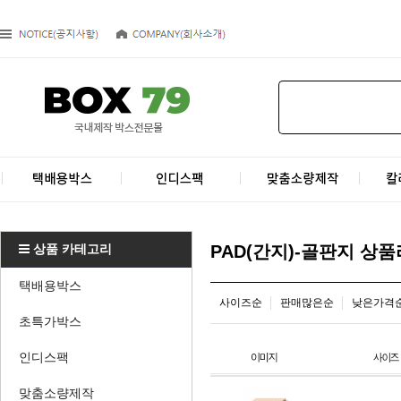
상품 카테고리
PAD(간지)-골판지 상
택배용박스
사이즈순
판매많은순
낮은가격
초특가박스
인디스팩
맞춤소량제작