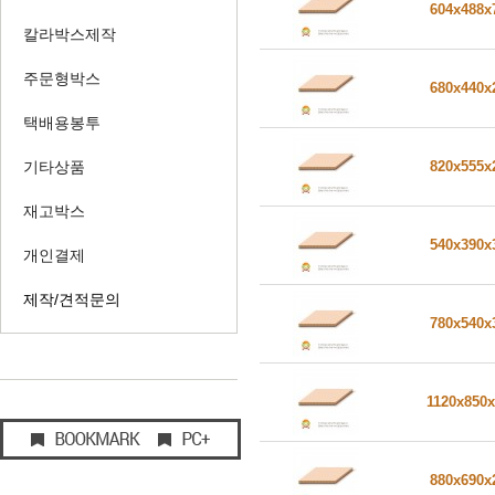
604x488
칼라박스제작
주문형박스
680x440
택배용봉투
기타상품
820x555
재고박스
540x390
개인결제
제작/견적문의
780x540
1120x850
880x690