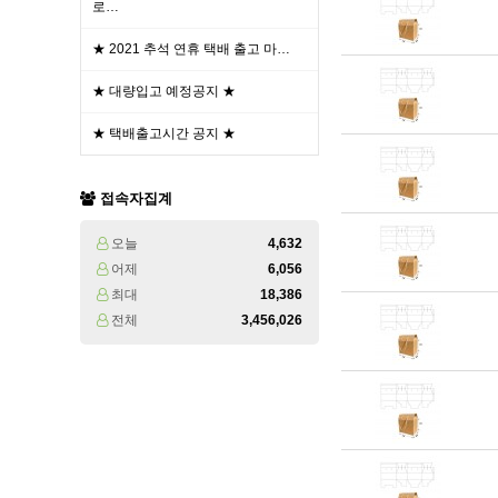
로…
★ 2021 추석 연휴 택배 출고 마…
★ 대량입고 예정공지 ★
★ 택배출고시간 공지 ★
접속자집계
오늘
4,632
어제
6,056
최대
18,386
전체
3,456,026