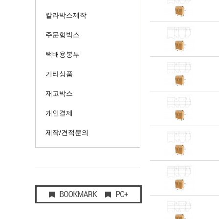
칼라박스제작
주문형박스
택배용봉투
기타상품
재고박스
개인결제
제작/견적문의