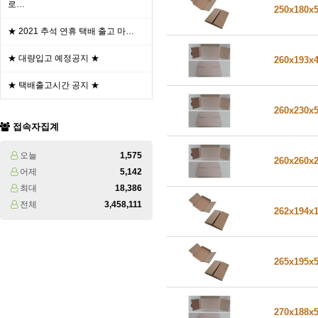
로…
250x180x
★ 2021 추석 연휴 택배 출고 마…
★ 대량입고 예정공지 ★
260x193x
★ 택배출고시간 공지 ★
260x230x
접속자집계
오늘
1,575
260x260x
어제
5,142
최대
18,386
전체
3,458,111
262x194x
265x195x
270x188x