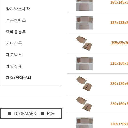
165x145x
칼라박스제작
주문형박스
187x133x
택배용봉투
기타상품
195x95x
재고박스
210x160x
개인결제
제작/견적문의
220x120x
220x160x
220x170x