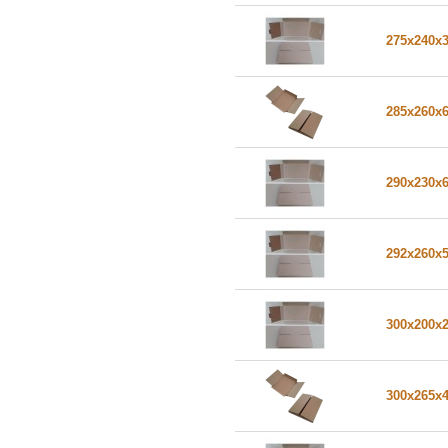
275x240x
285x260x
290x230x
292x260x
300x200x
300x265x