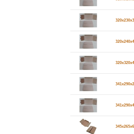
320x230x
320x240x
320x320x
341x290x
341x290x
345x265x