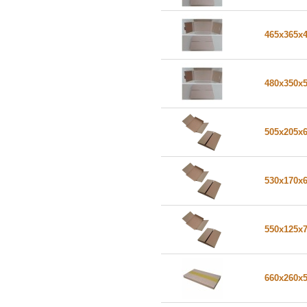
465x365x
480x350x
505x205x
530x170x
550x125x
660x260x