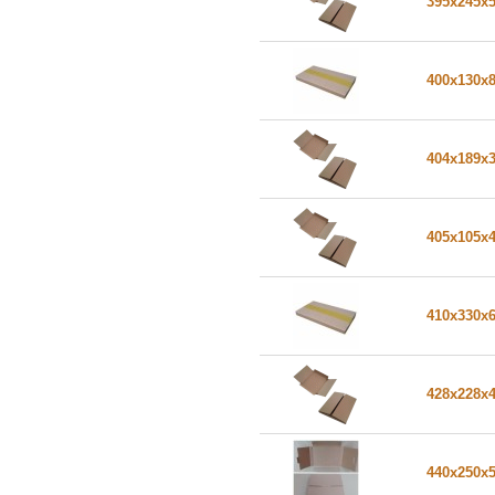
395x245x
400x130x
404x189x
405x105x
410x330x
428x228x
440x250x