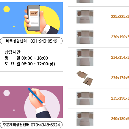
225x225x
230x190x
234x154x
234x174x
235x190x
240x180x