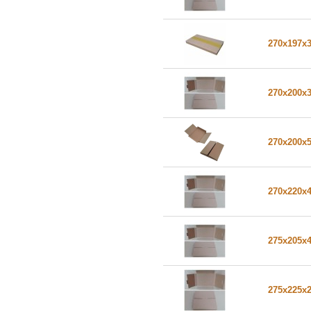
270x197x
270x200x
270x200x
270x220x
275x205x
275x225x