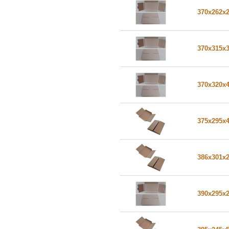
370x262x
370x315x
370x320x
375x295x
386x301x
390x295x