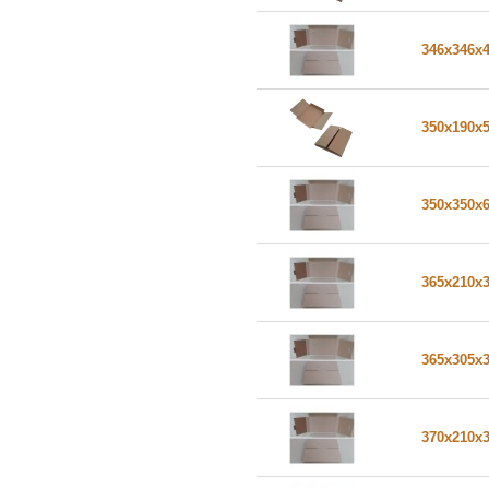
346x346x
350x190x
350x350x
365x210x
365x305x
370x210x