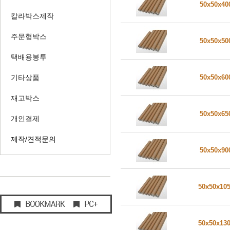
50x50x4
칼라박스제작
주문형박스
50x50x5
택배용봉투
기타상품
50x50x6
재고박스
50x50x6
개인결제
제작/견적문의
50x50x9
50x50x10
50x50x13