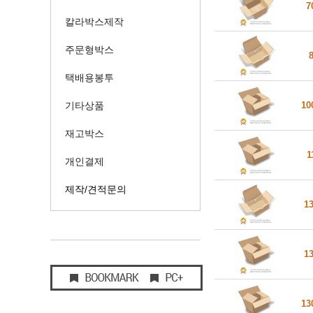
7
칼라박스제작
주문형박스
택배용봉투
10
기타상품
재고박스
1
개인결제
제작/견적문의
1
1
13