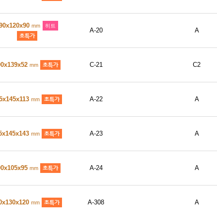
90x120x90
mm
히트
A-20
A
90x139x52
C-21
C2
mm
5x145x113
A-22
A
mm
5x145x143
A-23
A
mm
00x105x95
A-24
A
mm
0x130x120
A-308
A
mm