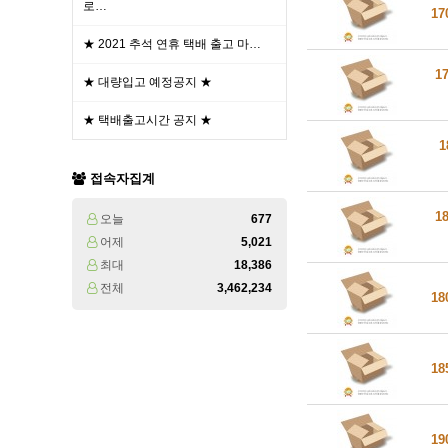
로…
17
★ 2021 추석 연휴 택배 출고 마…
1
★ 대량입고 예정공지 ★
★ 택배출고시간 공지 ★
1
접속자집계
1
오늘
677
어제
5,021
최대
18,386
전체
3,462,234
18
18
19