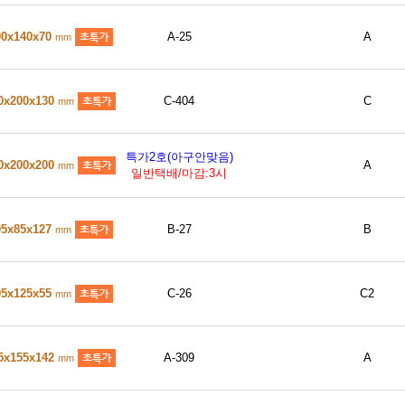
00x140x70
A-25
A
mm
0x200x130
C-404
C
mm
특가2호(아구안맞음)
0x200x200
A
mm
일반택배/마감:3시
05x85x127
B-27
B
mm
05x125x55
C-26
C2
mm
5x155x142
A-309
A
mm