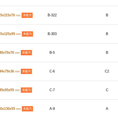
35x115x70
B-322
B
mm
35x125x95
B-303
B
mm
40x70x70
B-5
B
mm
44x79x36
C-6
C2
mm
45x95x55
C-7
C
mm
50x130x55
A-9
A
mm