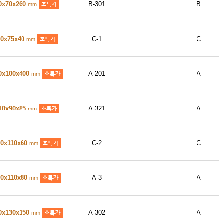
0x70x260
B-301
B
mm
80x75x40
C-1
C
mm
0x100x400
A-201
A
mm
10x90x85
A-321
A
mm
30x110x60
C-2
C
mm
30x110x80
A-3
A
mm
0x130x150
A-302
A
mm