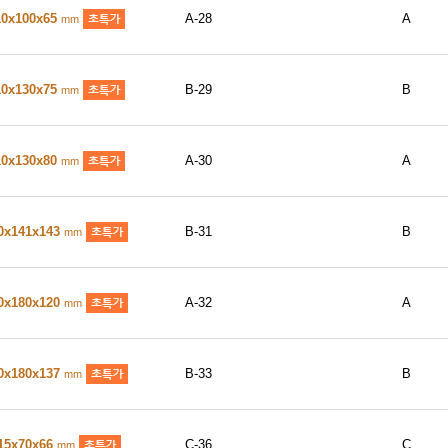
10x100x65
A-28
A
mm
10x130x75
B-29
B
mm
10x130x80
A-30
A
mm
0x141x143
B-31
B
mm
0x180x120
A-32
A
mm
0x180x137
B-33
B
mm
15x70x66
C-36
C
mm