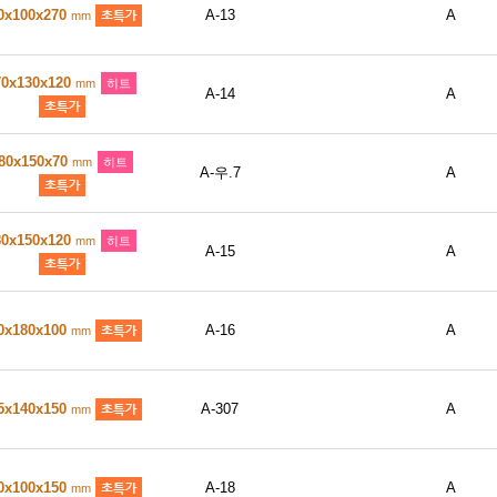
0x100x270
A-13
A
mm
70x130x120
mm
히트
A-14
A
80x150x70
mm
히트
A-우.7
A
80x150x120
mm
히트
A-15
A
0x180x100
A-16
A
mm
5x140x150
A-307
A
mm
0x100x150
A-18
A
mm