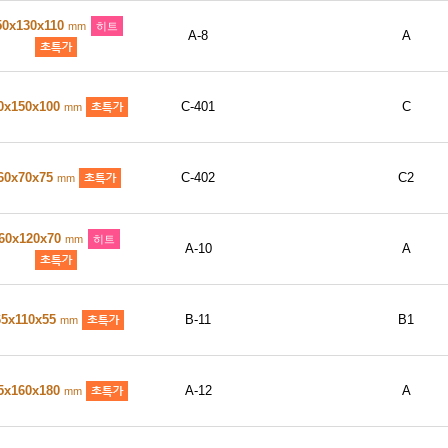
50x130x110
mm
히트
A-8
A
0x150x100
C-401
C
mm
60x70x75
C-402
C2
mm
60x120x70
mm
히트
A-10
A
65x110x55
B-11
B1
mm
5x160x180
A-12
A
mm