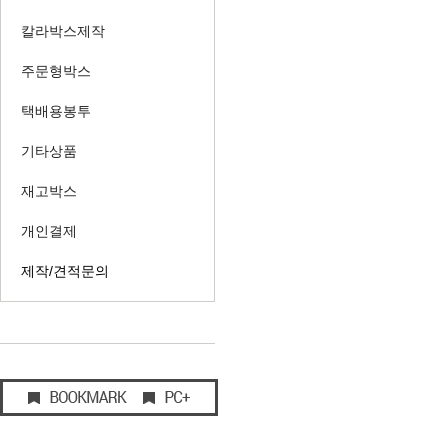
칼라박스제작
주문형박스
택배용봉투
기타상품
재고박스
개인결제
제작/견적문의