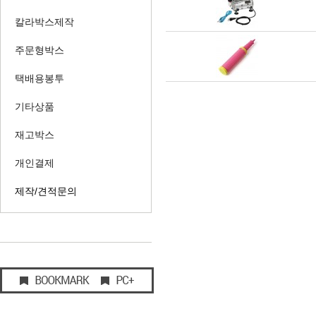
칼라박스제작
주문형박스
택배용봉투
기타상품
재고박스
개인결제
제작/견적문의