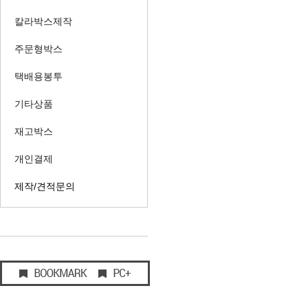
칼라박스제작
주문형박스
택배용봉투
기타상품
재고박스
개인결제
제작/견적문의