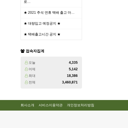
로…
★ 2021 추석 연휴 택배 출고 마…
★ 대량입고 예정공지 ★
★ 택배출고시간 공지 ★
접속자집계
오늘
4,335
어제
5,142
최대
18,386
전체
3,460,871
회사소개
서비스이용약관
개인정보처리방침