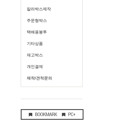
칼라박스제작
주문형박스
택배용봉투
기타상품
재고박스
개인결제
제작/견적문의